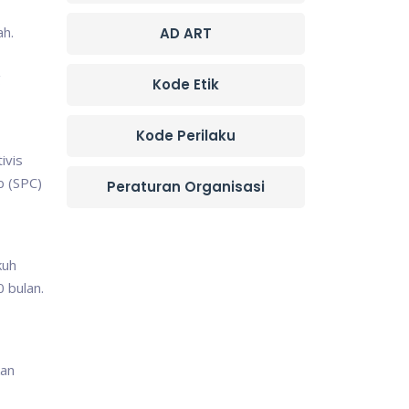
ah.
AD ART
g
Kode Etik
Kode Perilaku
ivis
b (SPC)
Peraturan Organisasi
kuh
 bulan.
kan