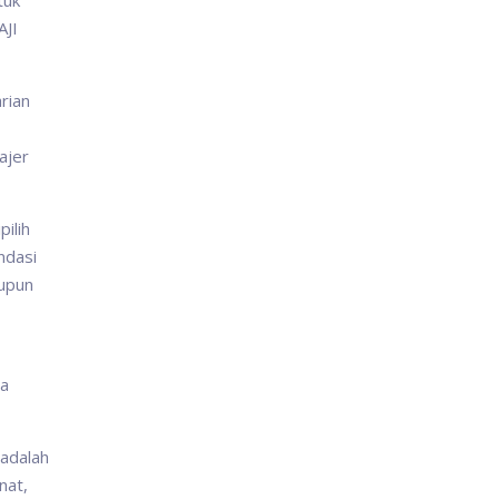
tuk
AJI
arian
ajer
ilih
ndasi
aupun
ua
 adalah
nat,