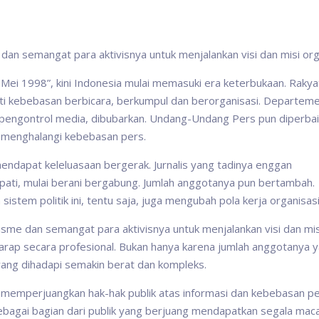
 dan semangat para aktivisnya untuk menjalankan visi dan misi org
Mei 1998”, kini Indonesia mulai memasuki era keterbukaan. Rakya
mati kebebasan berbicara, berkumpul dan berorganisasi. Departem
 pengontrol media, dibubarkan. Undang-Undang Pers pun diperbai
 menghalangi kebebasan pers.
i mendapat keleluasaan bergerak. Jurnalis yang tadinya enggan
pati, mulai berani bergabung. Jumlah anggotanya pun bertambah.
tem politik ini, tentu saja, juga mengubah pola kerja organisasi
alisme dan semangat para aktivisnya untuk menjalankan visi dan mis
digarap secara profesional. Bukan hanya karena jumlah anggotanya 
ang dihadapi semakin berat dan kompleks.
 memperjuangkan hak-hak publik atas informasi dan kebebasan pe
ebagai bagian dari publik yang berjuang mendapatkan segala ma