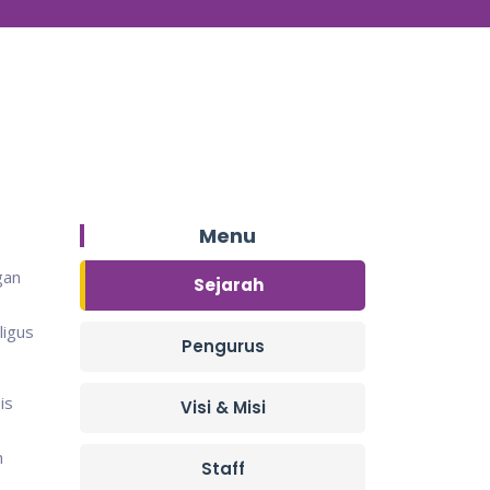
Menu
gan
Sejarah
ligus
Pengurus
is
Visi & Misi
h
Staff