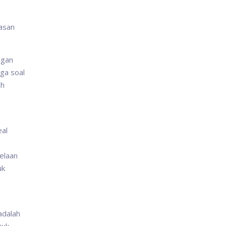
basan
ngan
iga soal
eh
eal
belaan
uk
adalah