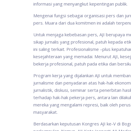
informasi yang menyangkut kepentingan publik.
Mengenai fungsi sebagai organisasi pers dan ju
pers. Muara dari dua komitmen ini adalah terpen
Untuk menjaga kebebasan pers, AJI berupaya men
sikap jurnalis yang profesional, patuh kepada et
ini saling terkait. Profesionalisme –plus kepatu
kesejahteraan yang memadai. Menurut AJI, kesej
bekerja profesional, patuh pada etika dan bersi
Program kerja yang dijalankan AJI untuk membangun
jurnalisme dan penyadaran atas hak-hak ekonomi p
jurnalistik, diskusi, seminar serta penerbitan ha
terhadap hak-hak pekerja pers, antara lain dila
mereka yang mengalami represi, baik oleh perus
masyarakat.
Berdasarkan keputusan Kongres AJI ke-V di Bogo