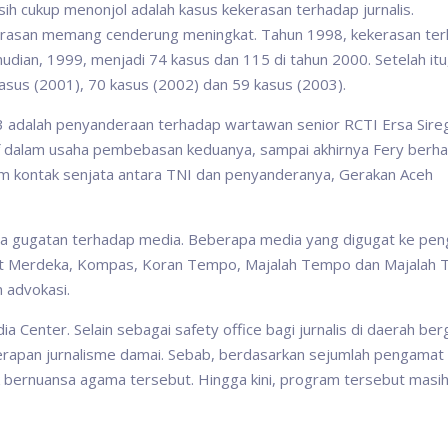
h cukup menonjol adalah kasus kekerasan terhadap jurnalis.
ekerasan memang cenderung meningkat. Tahun 1998, kekerasan te
udian, 1999, menjadi 74 kasus dan 115 di tahun 2000. Setelah itu
asus (2001), 70 kasus (2002) dan 59 kasus (2003).
 adalah penyanderaan terhadap wartawan senior RCTI Ersa Sire
ktif dalam usaha pembebasan keduanya, sampai akhirnya Fery berha
am kontak senjata antara TNI dan penyanderanya, Gerakan Aceh
a gugatan terhadap media. Beberapa media yang digugat ke pen
at Merdeka, Kompas, Koran Tempo, Majalah Tempo dan Majalah T
n advokasi.
a Center. Selain sebagai safety office bagi jurnalis di daerah ber
erapan jurnalisme damai. Sebab, berdasarkan sejumlah pengamat
ik bernuansa agama tersebut. Hingga kini, program tersebut masi