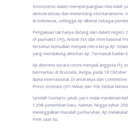
Konsistensi dalam memperjuangkan misi inilah
demokratisasi dan menentang otoritarianisme. 
di Indonesia, sehingga AJI dikenal sebagai pem
Pengakuan tak hanya datang dari dalam negeri, te
of Journalist (IFJ), Article XIX dan Internationa
tersebut kemudian menjadi mitra kerja AJI. Selai
yang mendukung aktivitas AJI. Termasuk badan-
AJI diterima secara resmi menjadi anggota IFJ, or
bermarkas di Brussels, Belgia, pada 18 Oktober
dunia internasional. Di antaranya dari Committee
Press Institute (IPI-Wina) dan The Global Netwo
Setelah Soeharto jatuh, pers mulai menikmati ke
1.398 penerbitan baru. Namun, hingga tahun 2000
meninggalkan masalah perburuhan. AJI melakuka
PHK saat itu.