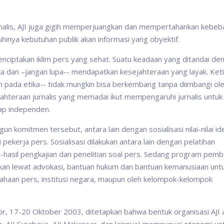
rnalis, AJI juga gigih memperjuangkan dan mempertahankan kebe
uhinya kebutuhan publik akan informasi yang obyektif.
ciptakan iklim pers yang sehat. Suatu keadaan yang ditandai de
ika dan –jangan lupa-- mendapatkan kesejahteraan yang layak. Ket
han pada etika-- tidak mungkin bisa berkembang tanpa diimbangi ol
ahteraan jurnalis yang memadai ikut mempengaruhi jurnalis untuk
kap independen.
 komitmen tersebut, antara lain dengan sosialisasi nilai-nilai id
ekerja pers. Sosialisasi dilakukan antara lain dengan pelatihan
sil-hasil pengkajian dan penelitian soal pers. Sedang program pem
kukan lewat advokasi, bantuan hukum dan bantuan kemanusiaan unt
ahaan pers, institusi negara, maupun oleh kelompok-kelompok
r, 17-20 Oktober 2003, ditetapkan bahwa bentuk organisasi AJI 