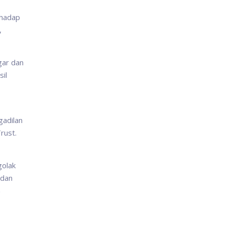
rhadap
,
gar dan
sil
gadilan
rust.
golak
 dan
h