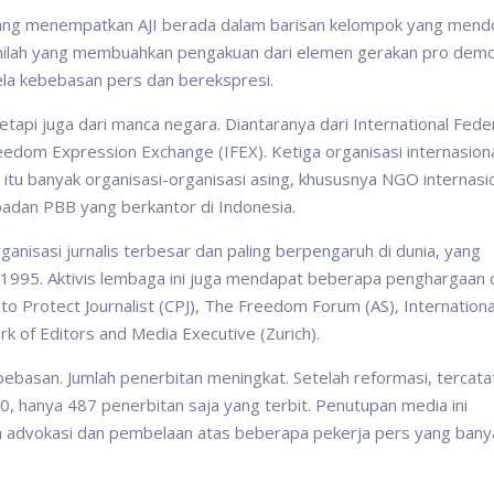
 yang menempatkan AJI berada dalam barisan kelompok yang men
Inilah yang membuahkan pengakuan dari elemen gerakan pro demo
bela kebebasan pers dan berekspresi.
tapi juga dari manca negara. Diantaranya dari International Fede
l Freedom Expression Exchange (IFEX). Ketiga organisasi internasion
n itu banyak organisasi-organisasi asing, khususnya NGO internasio
badan PBB yang berkantor di Indonesia.
ganisasi jurnalis terbesar dan paling berpengaruh di dunia, yang
 1995. Aktivis lembaga ini juga mendapat beberapa penghargaan 
 to Protect Journalist (CPJ), The Freedom Forum (AS), Internationa
rk of Editors and Media Executive (Zurich).
bebasan. Jumlah penerbitan meningkat. Setelah reformasi, tercata
, hanya 487 penerbitan saja yang terbit. Penutupan media ini
n advokasi dan pembelaan atas beberapa pekerja pers yang banya