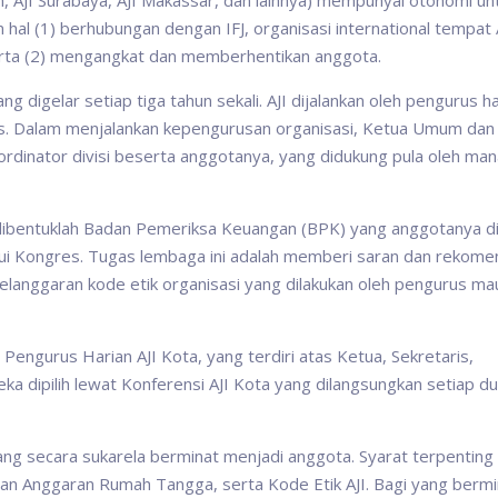
, AJI Surabaya, AJI Makassar, dan lainnya) mempunyai otonomi un
hal (1) berhubungan dengan IFJ, organisasi international tempat 
; serta (2) mengangkat dan memberhentikan anggota.
g digelar setiap tiga tahun sekali. AJI dijalankan oleh pengurus h
sus. Dalam menjalankan kepengurusan organisasi, Ketua Umum dan
oordinator divisi beserta anggotanya, yang didukung pula oleh man
ibentuklah Badan Pemeriksa Keuangan (BPK) yang anggotanya dip
lalui Kongres. Tugas lembaga ini adalah memberi saran dan rekome
langgaran kode etik organisasi yang dilakukan oleh pengurus m
 Pengurus Harian AJI Kota, yang terdiri atas Ketua, Sekretaris,
ka dipilih lewat Konferensi AJI Kota yang dilangsungkan setiap d
yang secara sukarela berminat menjadi anggota. Syarat terpenting
n Anggaran Rumah Tangga, serta Kode Etik AJI. Bagi yang bermi