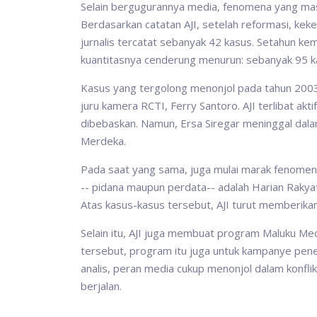
Selain bergugurannya media, fenomena yang masi
Berdasarkan catatan AJI, setelah reformasi, k
jurnalis tercatat sebanyak 42 kasus. Setahun kem
kuantitasnya cenderung menurun: sebanyak 95 k
Kasus yang tergolong menonjol pada tahun 2003
juru kamera RCTI, Ferry Santoro. AJI terlibat a
dibebaskan. Namun, Ersa Siregar meninggal dal
Merdeka.
Pada saat yang sama, juga mulai marak fenomen
-- pidana maupun perdata-- adalah Harian Raky
Atas kasus-kasus tersebut, AJI turut memberika
Selain itu, AJI juga membuat program Maluku Medi
tersebut, program itu juga untuk kampanye pen
analis, peran media cukup menonjol dalam konfl
berjalan.