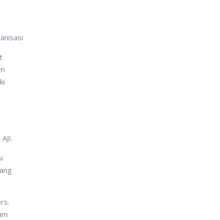
anisasi
t
en
ki
 AJI.
i
yang
rs.
cam