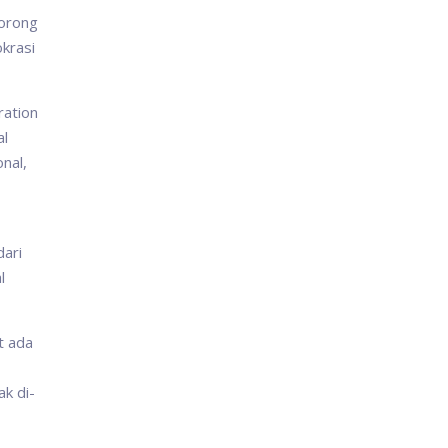
dorong
krasi
ration
al
nal,
dari
l
t ada
k di-