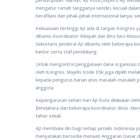
perkumpulan. Namun, AJI Kota (seperti AJI Medan
mengatur rumah tangganya sendiri, kecuali dalam 
berafiliasi dan pihak-pihak internasional lainya
Kekuasaan tertinggi AJI ada di tangan Kongres yan
dibantu Koordinator Wilayah dan Biro-biro khu
Sekretaris Jenderal AJI dibantu oleh beberapa k
kantor serta staf pendukung.
Untuk mengontrol penggunaan dana organisasi d
oleh Kongres. Majelis Kode Etik juga dipilih me
kepada pengurus harian atas masalah-masalah pe
anggota.
Kepengurusan sehari-hari AJI Kota dilakukan oleh
Bendahara dan beberapa koordinator divisi. Mere
tahun sekali.
AJI membuka diri bagi setiap jurnalis Indonesia 
menyatakan bersedia menaati Anggaran Dasar da