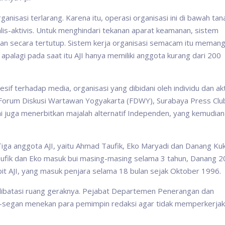
nisasi terlarang. Karena itu, operasi organisasi ini di bawah tan
alis-aktivis. Untuk menghindari tekanan aparat keamanan, sistem
n secara tertutup. Sistem kerja organisasi semacam itu meman
 apalagi pada saat itu AJI hanya memiliki anggota kurang dari 200
f terhadap media, organisasi yang dibidani oleh individu dan akt
orum Diskusi Wartawan Yogyakarta (FDWY), Surabaya Press Clu
 ini juga menerbitkan majalah alternatif Independen, yang kemudian
Tiga anggota AJI, yaitu Ahmad Taufik, Eko Maryadi dan Danang Ku
ufik dan Eko masuk bui masing-masing selama 3 tahun, Danang 20
it AJI, yang masuk penjara selama 18 bulan sejak Oktober 1996.
dia dibatasi ruang geraknya. Pejabat Departemen Penerangan dan
n-segan menekan para pemimpin redaksi agar tidak memperkerja