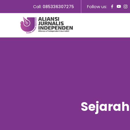
Follow us:
Call:
085336307275
Sejarah