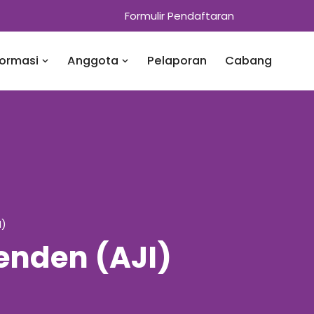
Formulir Pendaftaran
formasi
Anggota
Pelaporan
Cabang
I)
penden (AJI)