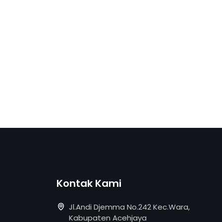
Kontak Kami
Jl.Andi Djemma No.242 Kec.Wara,
Kabupaten Acehjaya