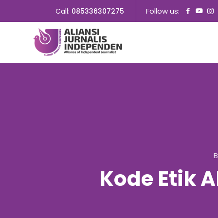
Follow us:
Call:
085336307275
B
Kode Etik A