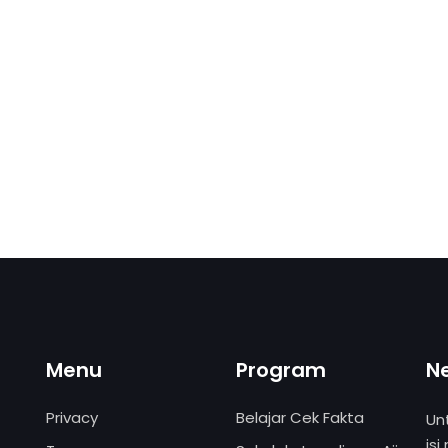
Menu
Program
N
Privacy
Belajar Cek Fakta
Un
isi