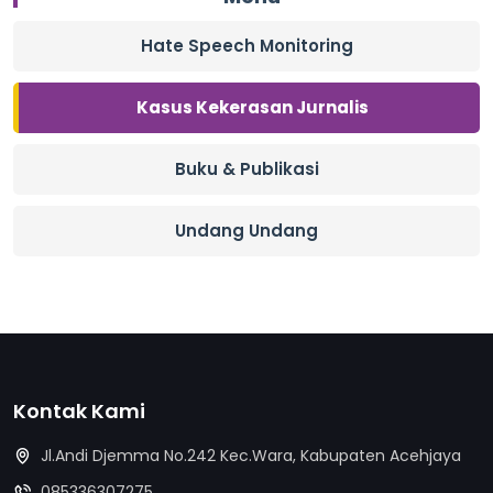
Hate Speech Monitoring
Kasus Kekerasan Jurnalis
Buku & Publikasi
Undang Undang
Kontak Kami
Jl.Andi Djemma No.242 Kec.Wara, Kabupaten Acehjaya
085336307275