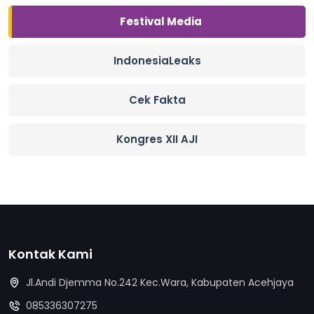
Festival Media
IndonesiaLeaks
Cek Fakta
Kongres XII AJI
Kontak Kami
Jl.Andi Djemma No.242 Kec.Wara, Kabupaten Acehjaya
085336307275